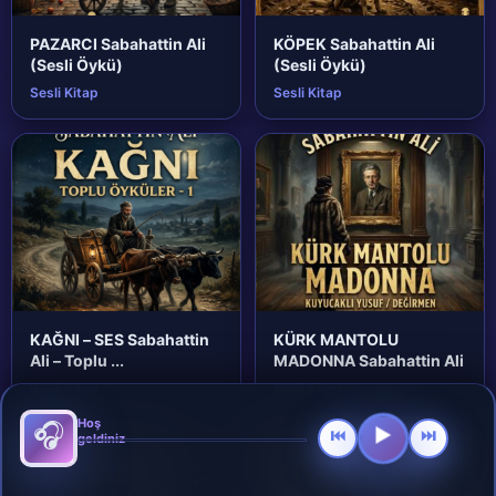
APARTMAN Sabahattin Ali (Sesli Öykü)
PAZARCI Sabahattin Ali
KÖPEK Sabahattin Ali
(Sesli Öykü)
(Sesli Öykü)
Schopenhauer Felsefesinin İyileştirici G...
Sesli Kitap
Sesli Kitap
MONTAİGNE – HAYATI DOĞRU YAŞAMA RE...
Mesnevi’den Seçme Hikayeler –...
Seneca- Gladyatör Kararını Arenada Verir...
Hayat gerçekten de 40 yaşında başlar ...
KAĞNI – SES Sabahattin
KÜRK MANTOLU
Ali – Toplu ...
MADONNA Sabahattin Ali
Sesli Kitap
Sesli Kitap
FARABİ – VAR MISIN Kİ YOK OLMAKTAN...
Bir kitap seçin
Hoş
🎧
▶️
⏮️
⏭️
geldiniz
Esrarengiz Köşk – Sesli Kitap Ba...