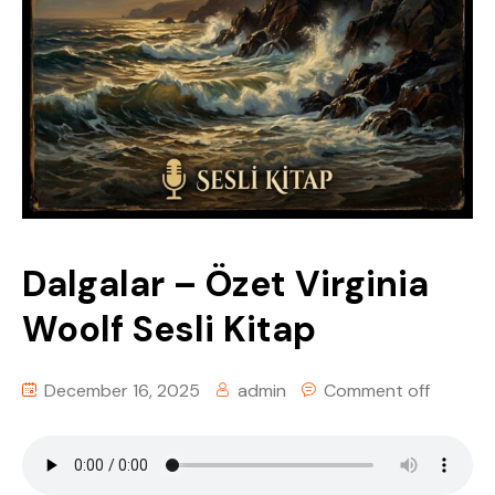
Tüm Sesli KitapLar
Kişisel Gelişim & Felsefe
Dünya Klasikleri
Din & Tasavvuf
Rus Edebiyatı
Fantastik & Macera
Türk Edebiyatı
Dalgalar – Özet Virginia
Kişisel Gelişim & Felsefe
Woolf Sesli Kitap
Polisiye & Gerilim
December 16, 2025
admin
Comment off
Bilim Kurgu & Distopya
Din & Tasavvuf