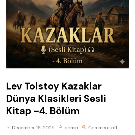
Tüm Sesli KitapLar
Kişisel Gelişim & Felsefe
Dünya Klasikleri
Din & Tasavvuf
Rus Edebiyatı
Fantastik & Macera
Türk Edebiyatı
Kişisel Gelişim & Felsefe
Lev Tolstoy Kazaklar
Dünya Klasikleri Sesli
Polisiye & Gerilim
Kitap -4. Bölüm
Bilim Kurgu & Distopya
Din & Tasavvuf
December 16, 2025
admin
Comment off