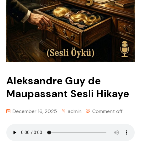
Tüm Sesli KitapLar
Kişisel Gelişim & Felsefe
Dünya Klasikleri
Din & Tasavvuf
Rus Edebiyatı
Fantastik & Macera
Türk Edebiyatı
Aleksandre Guy de
Kişisel Gelişim & Felsefe
Maupassant Sesli Hikaye
Polisiye & Gerilim
December 16, 2025
admin
Comment off
Bilim Kurgu & Distopya
Din & Tasavvuf